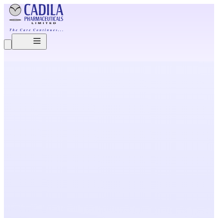
O
u
r
B
r
e
a
k
t
h
r
o
u
g
h
s