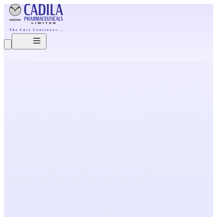
O
u
r
B
r
e
a
k
t
h
r
o
u
g
h
s