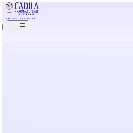
O
u
r
B
r
e
a
k
t
h
r
o
u
g
h
s