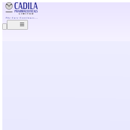
O
u
r
B
r
e
a
k
t
h
r
o
u
g
h
s