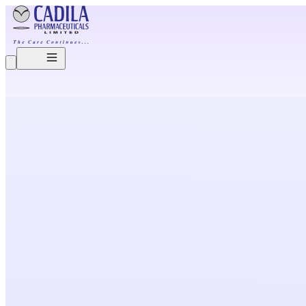
O
u
r
B
r
e
a
k
t
h
r
o
u
g
h
s